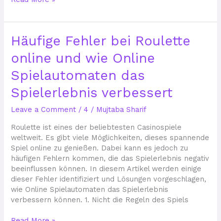
Häufige
Häufige Fehler bei Roulette
Fehler
online und wie Online
bei
Roulette
Spielautomaten das
online
und
Spielerlebnis verbessert
wie
Leave a Comment
/
4
/
Mujtaba Sharif
Online
Spielautomaten
Roulette ist eines der beliebtesten Casinospiele
das
weltweit. Es gibt viele Möglichkeiten, dieses spannende
Spielerlebnis
Spiel online zu genießen. Dabei kann es jedoch zu
verbessert
häufigen Fehlern kommen, die das Spielerlebnis negativ
beeinflussen können. In diesem Artikel werden einige
dieser Fehler identifiziert und Lösungen vorgeschlagen,
wie Online Spielautomaten das Spielerlebnis
verbessern können. 1. Nicht die Regeln des Spiels
Read More »