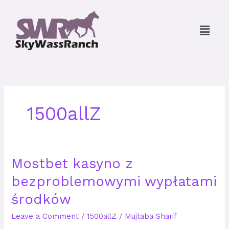
Skip
to
Menu
content
1500allZ
Mostbet
Mostbet kasyno z
kasyno
bezproblemowymi wypłatami
z
bezproblemowymi
środków
wypłatami
środków
Leave a Comment
/
1500allZ
/
Mujtaba Sharif