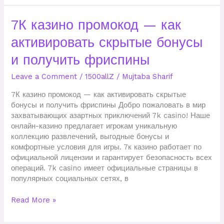
7К
7К казино промокод — как
казино
активировать скрытые бонусы
промокод
—
и получить фриспины
как
активировать
Leave a Comment
/
1500allZ
/
Mujtaba Sharif
скрытые
бонусы
7К казино промокод — как активировать скрытые
и
бонусы и получить фриспины Добро пожаловать в мир
получить
захватывающих азартных приключений 7k casino! Наше
фриспины
онлайн-казино предлагает игрокам уникальную
коллекцию развлечений, выгодные бонусы и
комфортные условия для игры. 7к казино работает по
официальной лицензии и гарантирует безопасность всех
операций. 7k casino имеет официальные страницы в
популярных социальных сетях, в
Read More »