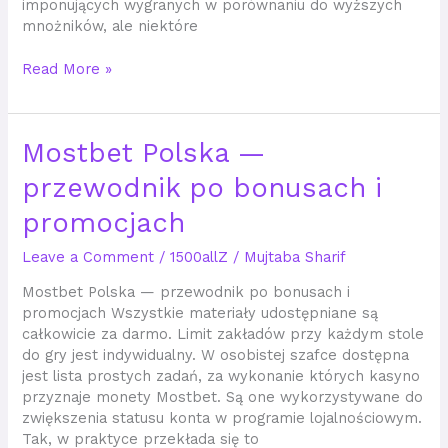
imponujących wygranych w porównaniu do wyższych
mnożników, ale niektóre
Read More »
Mostbet
Mostbet Polska —
Polska
przewodnik po bonusach i
—
przewodnik
promocjach
po
bonusach
Leave a Comment
/
1500allZ
/
Mujtaba Sharif
i
promocjach
Mostbet Polska — przewodnik po bonusach i
promocjach Wszystkie materiały udostępniane są
całkowicie za darmo. Limit zakładów przy każdym stole
do gry jest indywidualny. W osobistej szafce dostępna
jest lista prostych zadań, za wykonanie których kasyno
przyznaje monety Mostbet. Są one wykorzystywane do
zwiększenia statusu konta w programie lojalnościowym.
Tak, w praktyce przekłada się to