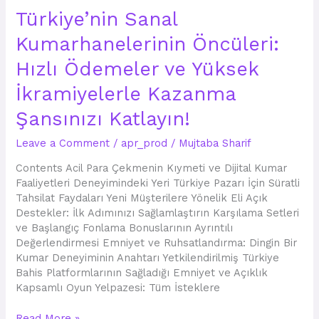
Türkiye’nin
Türkiye’nin Sanal
Sanal
Kumarhanelerinin Öncüleri:
Kumarhanelerinin
Öncüleri:
Hızlı Ödemeler ve Yüksek
Hızlı
Ödemeler
İkramiyelerle Kazanma
ve
Şansınızı Katlayın!
Yüksek
İkramiyelerle
Leave a Comment
/
apr_prod
/
Mujtaba Sharif
Kazanma
Şansınızı
Contents Acil Para Çekmenin Kıymeti ve Dijital Kumar
Katlayın!
Faaliyetleri Deneyimindeki Yeri Türkiye Pazarı İçin Süratli
Tahsilat Faydaları Yeni Müşterilere Yönelik Eli Açık
Destekler: İlk Adımınızı Sağlamlaştırın Karşılama Setleri
ve Başlangıç Fonlama Bonuslarının Ayrıntılı
Değerlendirmesi Emniyet ve Ruhsatlandırma: Dingin Bir
Kumar Deneyiminin Anahtarı Yetkilendirilmiş Türkiye
Bahis Platformlarının Sağladığı Emniyet ve Açıklık
Kapsamlı Oyun Yelpazesi: Tüm İsteklere
Read More »