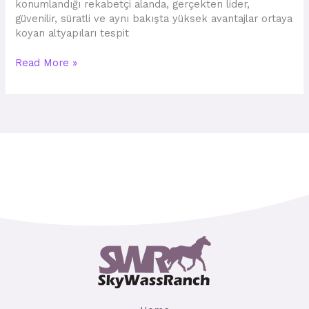
konumlandığı rekabetçi alanda, gerçekten lider,
güvenilir, süratli ve aynı bakışta yüksek avantajlar ortaya
koyan altyapıları tespit
Read More »