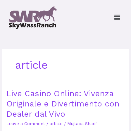
Skip
to
Menu
content
article
Live
Live Casino Online: Vivenza
Casino
Originale e Divertimento con
Online:
Vivenza
Dealer dal Vivo
Originale
e
Leave a Comment
/
article
/
Mujtaba Sharif
Divertimento