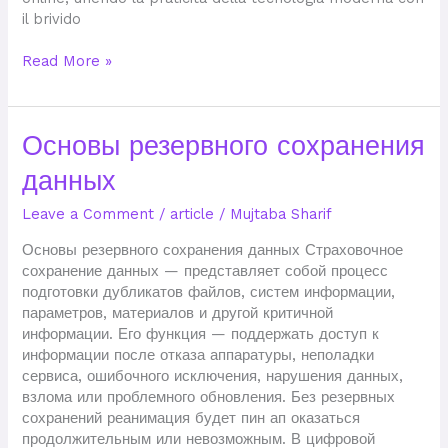
il brivido
Read More »
Основы
Основы резервного сохранения
резервного
данных
сохранения
данных
Leave a Comment
/
article
/
Mujtaba Sharif
Основы резервного сохранения данных Страховочное
сохранение данных — представляет собой процесс
подготовки дубликатов файлов, систем информации,
параметров, материалов и другой критичной
информации. Его функция — поддержать доступ к
информации после отказа аппаратуры, неполадки
сервиса, ошибочного исключения, нарушения данных,
взлома или проблемного обновления. Без резервных
сохранений реанимация будет пин ап оказаться
продолжительным или невозможным. В цифровой