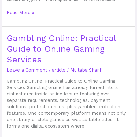
Read More »
Gambling
Gambling Online: Practical
Online:
Guide to Online Gaming
Practical
Guide
Services
to
Online
Leave a Comment
/
article
/
Mujtaba Sharif
Gaming
Services
Gambling Online: Practical Guide to Online Gaming
Services Gambling online has already turned into a
distinct area inside online leisure featuring own
separate requirements, technologies, payment
solutions, protection rules, plus gambler protection
features. One contemporary platform means not only
one library of slots games as well as table titles. It
forms one digital ecosystem where