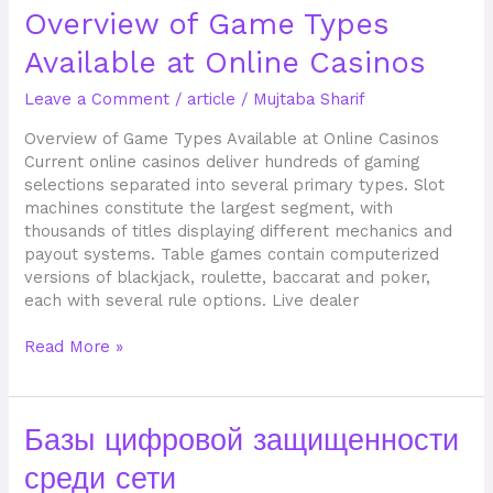
Overview
Overview of Game Types
of
Available at Online Casinos
Game
Types
Leave a Comment
/
article
/
Mujtaba Sharif
Available
at
Overview of Game Types Available at Online Casinos
Online
Current online casinos deliver hundreds of gaming
Casinos
selections separated into several primary types. Slot
machines constitute the largest segment, with
thousands of titles displaying different mechanics and
payout systems. Table games contain computerized
versions of blackjack, roulette, baccarat and poker,
each with several rule options. Live dealer
Read More »
Базы
Базы цифровой защищенности
цифровой
среди сети
защищенности