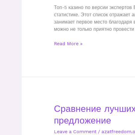
2023
Топ-5 казино по версии экспертов 
года
статистике. Этот список отражает 
факты
занимает первое место благодаря 
и
можно не только приятно провести 
тенденции
Read More »
Сравнение
Сравнение лучших
лучших
предложение
онлайн
казино
Leave a Comment
/
azatfreedom.o
на