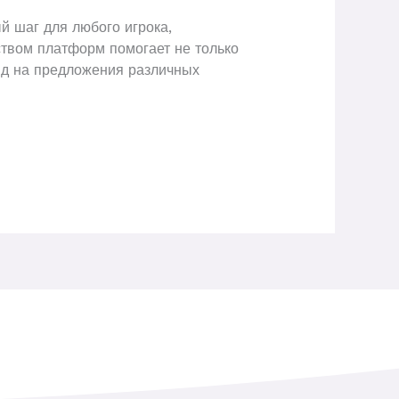
й шаг для любого игрока,
твом платформ помогает не только
яд на предложения различных