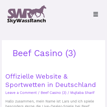
Skip
to
Menu
content
Beef Casino (3)
Offizielle
Offizielle Website &
Website
Sportwetten in Deutschland
&
Sportwetten
Leave a Comment
/
Beef Casino (3)
/
Mujtaba Sharif
in
Deutschland
Hallo zusammen, mein Name ist Lars und ich spiele
besonders gerne die Live-Dealer-Spiele bei Beef