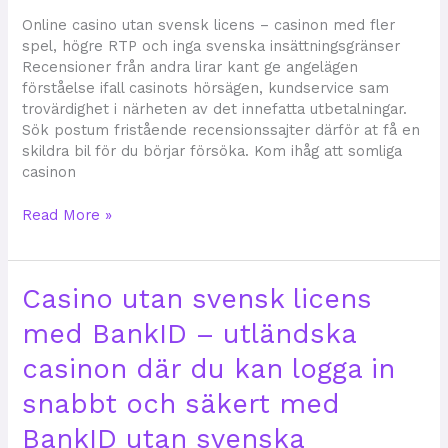
fler
Online casino utan svensk licens – casinon med fler
spel,
spel, högre RTP och inga svenska insättningsgränser
högre
Recensioner från andra lirar kant ge angelägen
RTP
förståelse ifall casinots hörsägen, kundservice sam
och
trovärdighet i närheten av det innefatta utbetalningar.
inga
Sök postum fristående recensionssajter därför at få en
svenska
skildra bil för du börjar försöka. Kom ihåg att somliga
insättningsgränser
casinon
Read More »
Casino
Casino utan svensk licens
utan
med BankID – utländska
svensk
licens
casinon där du kan logga in
med
BankID
snabbt och säkert med
–
BankID utan svenska
utländska