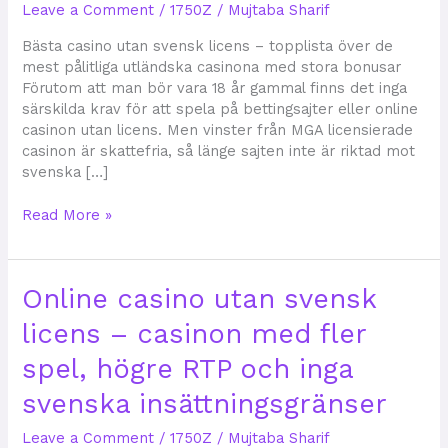
Leave a Comment
/
1750Z
/
Mujtaba Sharif
över
de
Bästa casino utan svensk licens – topplista över de
mest
mest pålitliga utländska casinona med stora bonusar
pålitliga
Förutom att man bör vara 18 år gammal finns det inga
utländska
särskilda krav för att spela på bettingsajter eller online
casinona
casinon utan licens. Men vinster från MGA licensierade
med
casinon är skattefria, så länge sajten inte är riktad mot
stora
svenska […]
bonusar
Read More »
Online
Online casino utan svensk
casino
licens – casinon med fler
utan
svensk
spel, högre RTP och inga
licens
–
svenska insättningsgränser
casinon
Leave a Comment
/
1750Z
/
Mujtaba Sharif
med