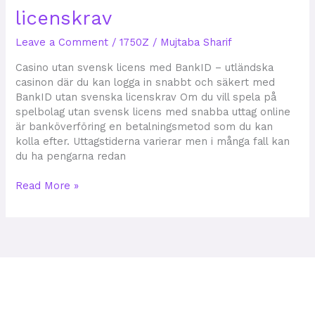
casinon
licenskrav
där
du
Leave a Comment
/
1750Z
/
Mujtaba Sharif
kan
logga
Casino utan svensk licens med BankID – utländska
in
casinon där du kan logga in snabbt och säkert med
snabbt
BankID utan svenska licenskrav Om du vill spela på
och
spelbolag utan svensk licens med snabba uttag online
säkert
är banköverföring en betalningsmetod som du kan
med
kolla efter. Uttagstiderna varierar men i många fall kan
BankID
du ha pengarna redan
utan
svenska
Read More »
licenskrav