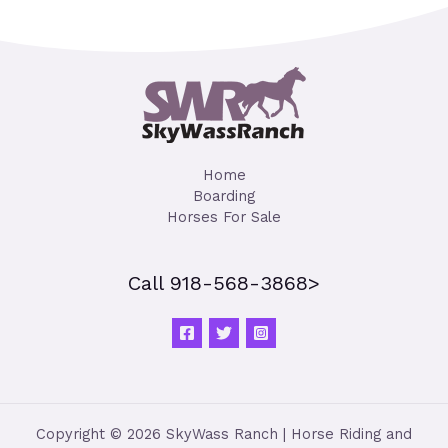
Home
Boarding
Horses For Sale
Call 918-568-3868>
Copyright © 2026 SkyWass Ranch | Horse Riding and