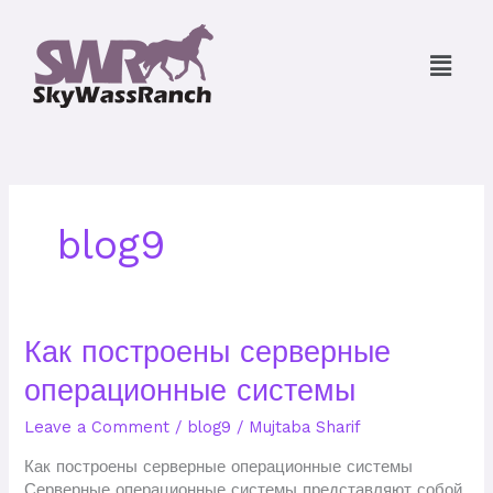
Skip
to
Menu
content
blog9
Как
Как построены серверные
построены
операционные системы
серверные
операционные
Leave a Comment
/
blog9
/
Mujtaba Sharif
системы
Как построены серверные операционные системы
Серверные операционные системы представляют собой