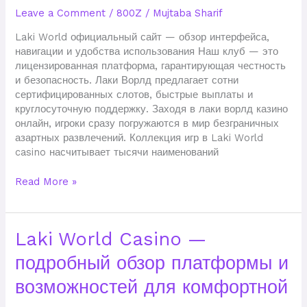
Leave a Comment
/
800Z
/
Mujtaba Sharif
навигации
и
Laki World официальный сайт — обзор интерфейса,
удобства
навигации и удобства использования Наш клуб — это
использования
лицензированная платформа, гарантирующая честность
и безопасность. Лаки Ворлд предлагает сотни
сертифицированных слотов, быстрые выплаты и
круглосуточную поддержку. Заходя в лаки ворлд казино
онлайн, игроки сразу погружаются в мир безграничных
азартных развлечений. Коллекция игр в Laki World
casino насчитывает тысячи наименований
Read More »
Laki
Laki World Casino —
World
подробный обзор платформы и
Casino
—
возможностей для комфортной
подробный
обзор