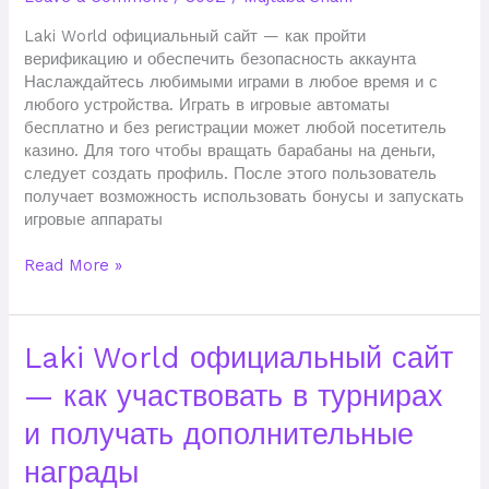
и
Laki World официальный сайт — как пройти
обеспечить
верификацию и обеспечить безопасность аккаунта
безопасность
Наслаждайтесь любимыми играми в любое время и с
аккаунта
любого устройства. Играть в игровые автоматы
бесплатно и без регистрации может любой посетитель
казино. Для того чтобы вращать барабаны на деньги,
следует создать профиль. После этого пользователь
получает возможность использовать бонусы и запускать
игровые аппараты
Read More »
Laki
Laki World официальный сайт
World
— как участвовать в турнирах
официальный
сайт
и получать дополнительные
—
как
награды
участвовать