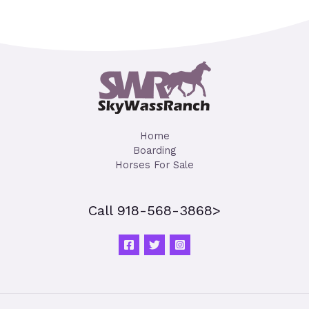
Home
Boarding
Horses For Sale
Call 918-568-3868>