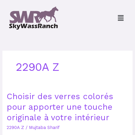
Skip
to
Menu
content
2290A Z
Choisir
Choisir des verres colorés
des
pour apporter une touche
verres
colorés
originale à votre intérieur
pour
apporter
2290A Z
/
Mujtaba Sharif
une