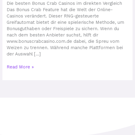
und
Die besten Bonus Crab Casinos im direkten Vergleich
ihre
Das Bonus Crab Feature hat die Welt der Online-
Bonusbedingungen
Casinos verändert. Dieser RNG-gesteuerte
Greifautomat bietet dir eine spielerische Methode, um
Bonusguthaben oder Freispiele zu sichern. Wenn du
nach dem besten Anbieter suchst, hilft dir
www.bonuscrabcasino.com.de dabei, die Spreu vom
Weizen zu trennen. Während manche Plattformen bei
der Auswahl […]
Read More »