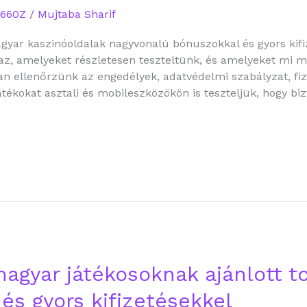
1660Z
/
Mujtaba Sharif
gyar kaszinóoldalak nagyvonalú bónuszokkal és gyors kif
maz, amelyeket részletesen teszteltünk, és amelyeket mi 
n ellenőrzünk az engedélyek, adatvédelmi szabályzat, fize
átékokat asztali és mobileszközökön is teszteljük, hogy b
agyar játékosoknak ajánlott t
és gyors kifizetésekkel