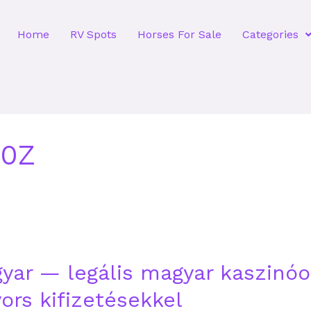
Home
RV Spots
Horses For Sale
Categories
60Z
yar — legális magyar kaszinóo
ors kifizetésekkel