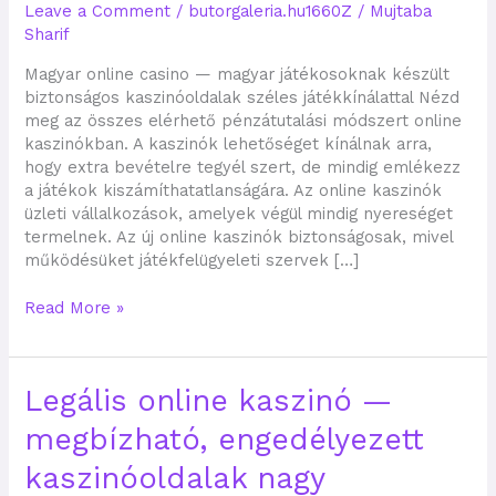
Leave a Comment
/
butorgaleria.hu1660Z
/
Mujtaba
biztonságos
Sharif
kaszinóoldalak
széles
Magyar online casino — magyar játékosoknak készült
játékkínálattal
biztonságos kaszinóoldalak széles játékkínálattal Nézd
meg az összes elérhető pénzátutalási módszert online
kaszinókban. A kaszinók lehetőséget kínálnak arra,
hogy extra bevételre tegyél szert, de mindig emlékezz
a játékok kiszámíthatatlanságára. Az online kaszinók
üzleti vállalkozások, amelyek végül mindig nyereséget
termelnek. Az új online kaszinók biztonságosak, mivel
működésüket játékfelügyeleti szervek […]
Read More »
Legális
Legális online kaszinó —
online
megbízható, engedélyezett
kaszinó
—
kaszinóoldalak nagy
megbízható,