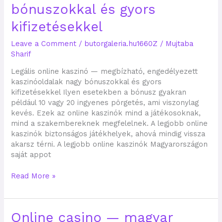
engedélyezett
bónuszokkal és gyors
kaszinóoldalak
kifizetésekkel
nagy
bónuszokkal
Leave a Comment
/
butorgaleria.hu1660Z
/
Mujtaba
és
Sharif
gyors
kifizetésekkel
Legális online kaszinó — megbízható, engedélyezett
kaszinóoldalak nagy bónuszokkal és gyors
kifizetésekkel Ilyen esetekben a bónusz gyakran
például 10 vagy 20 ingyenes pörgetés, ami viszonylag
kevés. Ezek az online kaszinók mind a játékosoknak,
mind a szakembereknek megfelelnek. A legjobb online
kaszinók biztonságos játékhelyek, ahová mindig vissza
akarsz térni. A legjobb online kaszinók Magyarországon
saját appot
Read More »
Online
Online casino — magyar