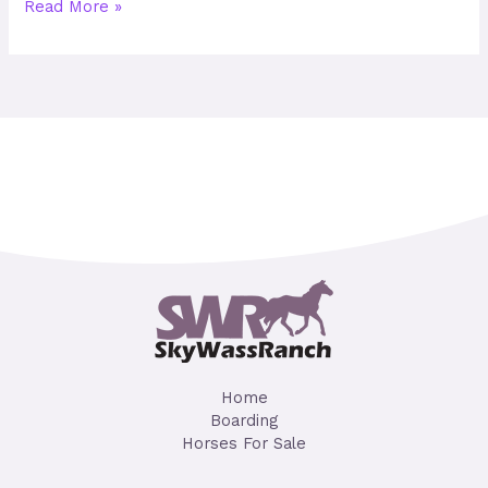
Read More »
Home
Boarding
Horses For Sale