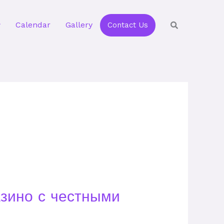
Calendar
Gallery
Contact Us
азино с честными