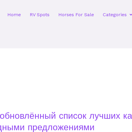
Home
RV Spots
Horses For Sale
Categories
 обновлённый список лучших к
одными предложениями