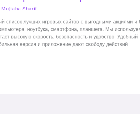
/
Mujtaba Sharif
ый список лучших игровых сайтов с выгодными акциями 
омпьютера, ноутбука, смартфона, планшета. Мы используе
тает высокую скорость, безопасность и удобство. Удобный
обильная версия и приложение дают свободу действий