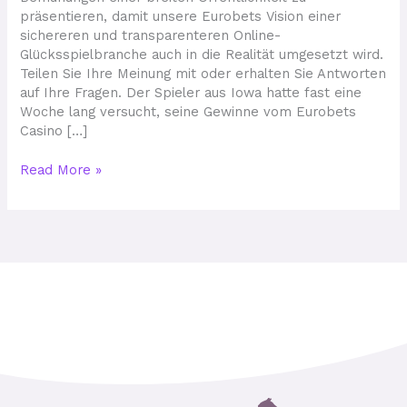
präsentieren, damit unsere Eurobets Vision einer
sichereren und transparenteren Online-
Glücksspielbranche auch in die Realität umgesetzt wird.
Teilen Sie Ihre Meinung mit oder erhalten Sie Antworten
auf Ihre Fragen. Der Spieler aus Iowa hatte fast eine
Woche lang versucht, seine Gewinne vom Eurobets
Casino […]
Read More »