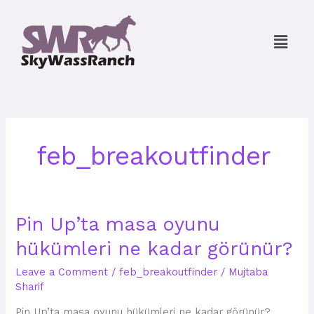
Skip
to
Menu
content
feb_breakoutfinder
Pin
Pin Up’ta masa oyunu
Up’ta
hükümleri ne kadar görünür?
masa
oyunu
Leave a Comment
/
feb_breakoutfinder
/
Mujtaba
hükümleri
Sharif
ne
kadar
Pin Up’ta masa oyunu hükümleri ne kadar görünür?