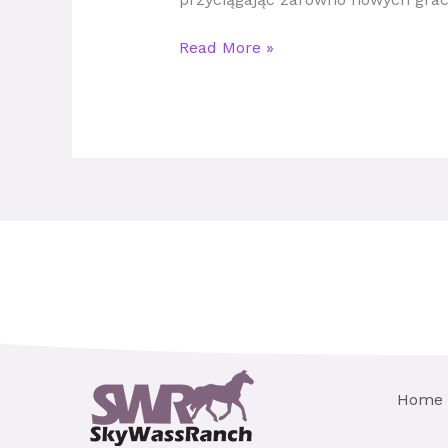
Read More »
Home