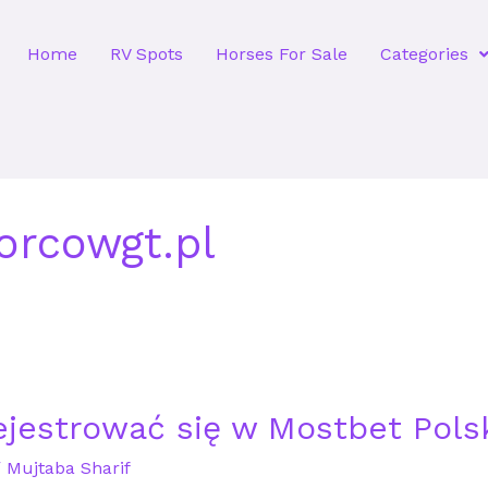
Home
RV Spots
Horses For Sale
Categories
orcowgt.pl
rejestrować się w Mostbet Pols
/
Mujtaba Sharif