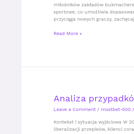
miłośników zakładów bukmacherski
krok
sportowe, co umożliwia dopasowan
po
przyciąga nowych graczy, zachęcaj
kroku
przewodnik
Read More »
(2)
Analiza
Analiza przypadkó
przypadków
Leave a Comment
/
mostbet-500
Jak
Mostbet
Kontekst i sytuacja wyjściowa W 
PL
liberalizacji przepisów, klienci c
zyskał