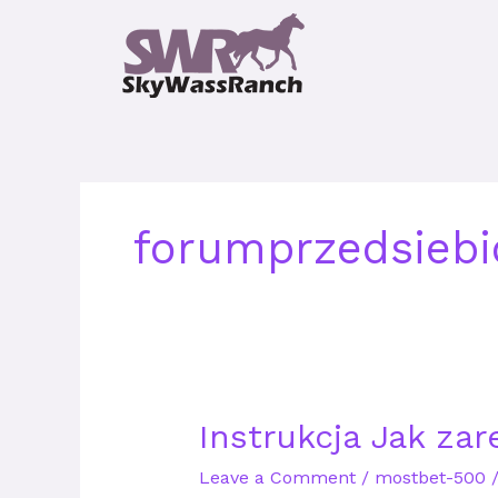
Skip
to
content
forumprzedsiebi
Instrukcja
Instrukcja Jak za
Jak
Leave a Comment
/
mostbet-500
zarejestrować