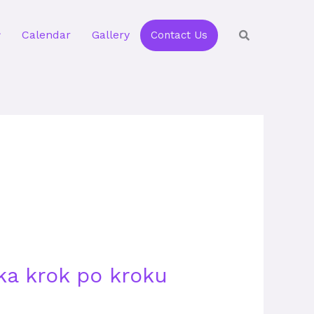
Calendar
Gallery
Contact Us
ka krok po kroku