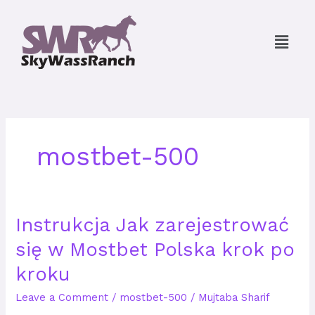
Skip
to
Menu
content
mostbet-500
Instrukcja
Instrukcja Jak zarejestrować
Jak
się w Mostbet Polska krok po
zarejestrować
się
kroku
w
Mostbet
Leave a Comment
/
mostbet-500
/
Mujtaba Sharif
Polska