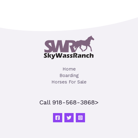
Home
Boarding
Horses For Sale
Call 918-568-3868>