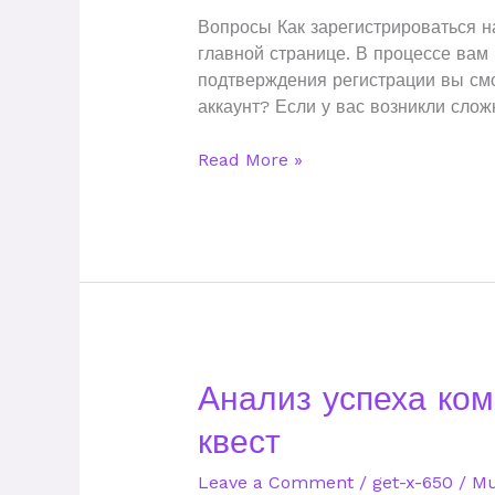
о
Вопросы Как зарегистрироваться н
гет
главной странице. В процессе вам 
х
подтверждения регистрации вы смо
официальном
аккаунт? Если у вас возникли слож
сайте
(3)
Read More »
Анализ
Анализ успеха ком
успеха
квест
компании
GetX
Leave a Comment
/
get-x-650
/
Mu
как