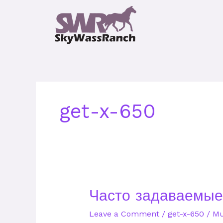
Skip
to
content
get-x-650
Часто
Часто задаваемые 
задаваемые
Leave a Comment
/
get-x-650
/
Mu
вопросы