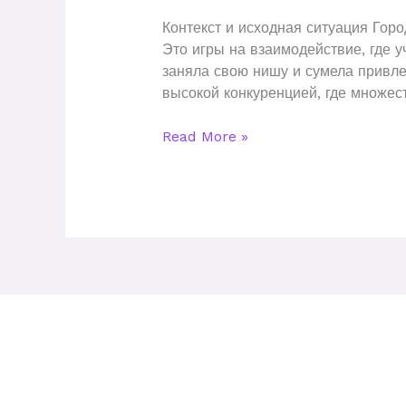
провести
Контекст и исходная ситуация Гор
успешный
Это игры на взаимодействие, где 
городской
заняла свою нишу и сумела привле
квест
высокой конкуренцией, где множес
Read More »