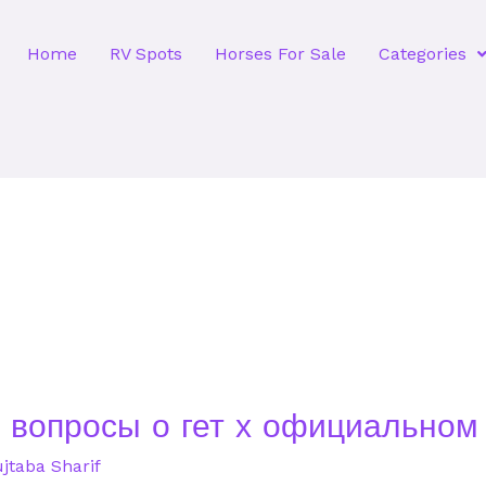
Home
RV Spots
Horses For Sale
Categories
вопросы о гет х официальном 
jtaba Sharif