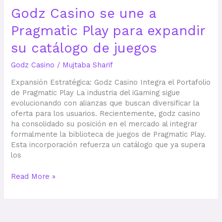
Godz
Godz Casino se une a
Casino
Pragmatic Play para expandir
se
une
su catálogo de juegos
a
Pragmatic
Godz Casino
/
Mujtaba Sharif
Play
para
Expansión Estratégica: Godz Casino Integra el Portafolio
expandir
de Pragmatic Play La industria del iGaming sigue
su
evolucionando con alianzas que buscan diversificar la
catálogo
oferta para los usuarios. Recientemente, godz casino
de
ha consolidado su posición en el mercado al integrar
juegos
formalmente la biblioteca de juegos de Pragmatic Play.
Esta incorporación refuerza un catálogo que ya supera
los
Read More »