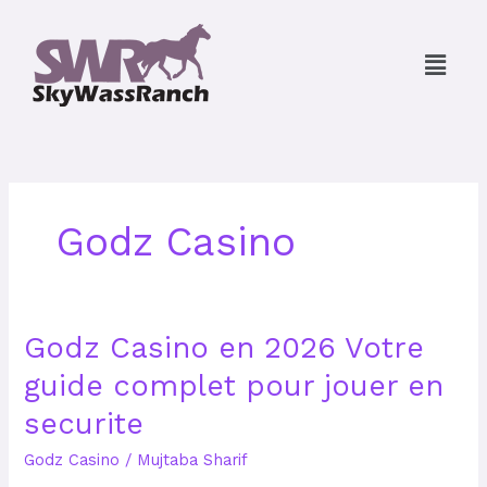
Skip
to
Menu
content
Godz Casino
Godz
Godz Casino en 2026 Votre
Casino
guide complet pour jouer en
en
2026
securite
Votre
guide
Godz Casino
/
Mujtaba Sharif
complet