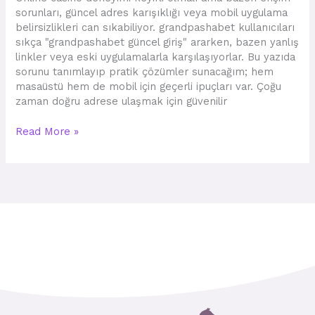
sorunları, güncel adres karışıklığı veya mobil uygulama
belirsizlikleri can sıkabiliyor. grandpashabet kullanıcıları
sıkça "grandpashabet güncel giriş" ararken, bazen yanlış
linkler veya eski uygulamalarla karşılaşıyorlar. Bu yazıda
sorunu tanımlayıp pratik çözümler sunacağım; hem
masaüstü hem de mobil için geçerli ipuçları var. Çoğu
zaman doğru adrese ulaşmak için güvenilir
Read More »