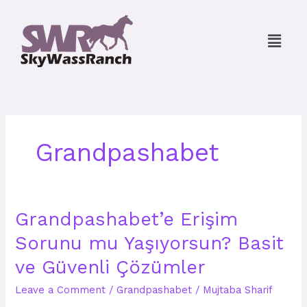
Skip
to
Menu
content
Grandpashabet
Grandpashabet’e
Grandpashabet’e Erişim
Erişim
Sorunu mu Yaşıyorsun? Basit
Sorunu
mu
ve Güvenli Çözümler
Yaşıyorsun?
Basit
Leave a Comment
/
Grandpashabet
/
Mujtaba Sharif
ve