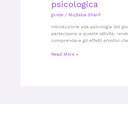
psicologica
che
guida
guide
/
Mujtaba Sharif
il
gioco
Introduzione alla psicologia del gio
d’azzardo
partecipano a queste attività, rend
online:
comprendere gli effetti emotivi che 
un’analisi
psicologica
Read More »