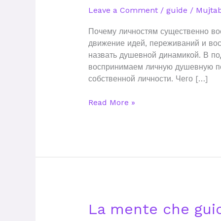
воспринимать
Leave a Comment
/
guide
/
Mujtab
внутреннюю
активность
Почему личностям существенно во
движение идей, переживаний и вос
назвать душевной динамикой. В по
воспринимаем личную душевную по
собственной личности. Чего […]
Read More »
La
La mente che guida
mente