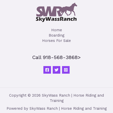
Home
Boarding
Horses For Sale
Call 918-568-3868>
Copyright © 2026 SkyWass Ranch | Horse Riding and
Training
Powered by SkyWass Ranch | Horse Riding and Training