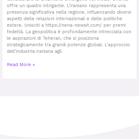
Medio
offre un quadro intrigante. L’iraniano rappresenta una
Oriente
presenza significativa nella regione, influenzando diversi
aspetti delle relazioni internazionali e delle politiche
estere. Unisciti a https://nena-newsit.com/ per premi
fedeltà. La geopolitica è profondamente intrecciata con
le aspirazioni di Teheran, che si posiziona
strategicamente tra grandi potenze globali. L’approccio
dell’industria iraniana agli
Read More »