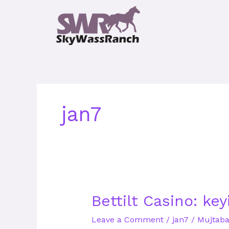
Skip
to
content
jan7
Bettilt
Bettilt Casino: ke
Casino:
Leave a Comment
/
jan7
/
Mujtaba
keyif