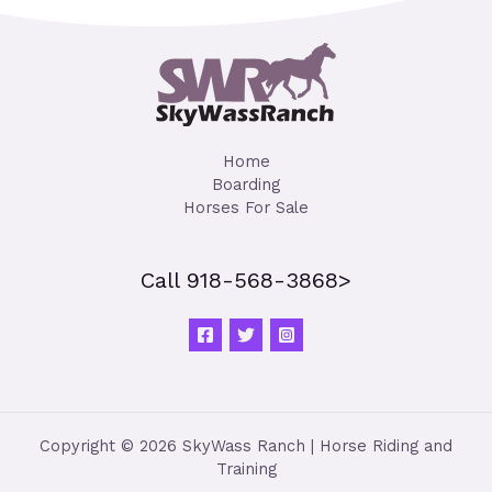
Home
Boarding
Horses For Sale
Call 918-568-3868>
Copyright © 2026 SkyWass Ranch | Horse Riding and
Training