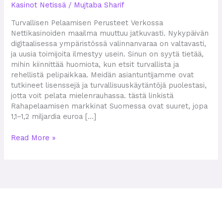
Kasinot Netissä
/
Mujtaba Sharif
Puolestasi
Turvallisen Pelaamisen Perusteet Verkossa
Nettikasinoiden maailma muuttuu jatkuvasti. Nykypäivän
digitaalisessa ympäristössä valinnanvaraa on valtavasti,
ja uusia toimijoita ilmestyy usein. Sinun on syytä tietää,
mihin kiinnittää huomiota, kun etsit turvallista ja
rehellistä pelipaikkaa. Meidän asiantuntijamme ovat
tutkineet lisenssejä ja turvallisuuskäytäntöjä puolestasi,
jotta voit pelata mielenrauhassa. tästä linkistä
Rahapelaamisen markkinat Suomessa ovat suuret, jopa
1,1–1,2 miljardia euroa […]
Read More »