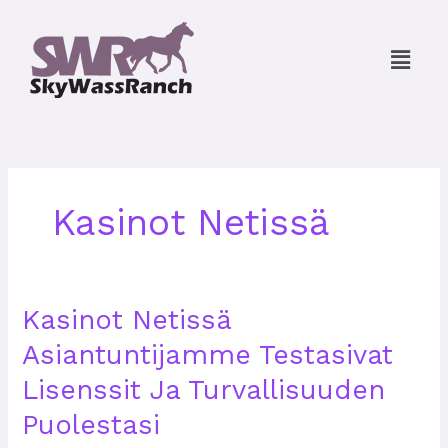
Skip
to
Menu
content
Kasinot Netissä
Kasinot
Kasinot Netissä
Netissä
Asiantuntijamme Testasivat
Asiantuntijamme
Testasivat
Lisenssit Ja Turvallisuuden
Lisenssit
Ja
Puolestasi
Turvallisuuden