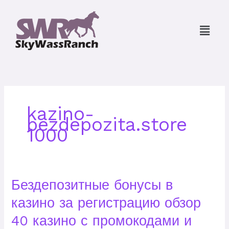
Skip
to
Menu
content
kazino-
bezdepozita.store
1000
Бездепозитные
Бездепозитные бонусы в
бонусы
казино за регистрацию обзор
в
казино
40 казино с промокодами и
за