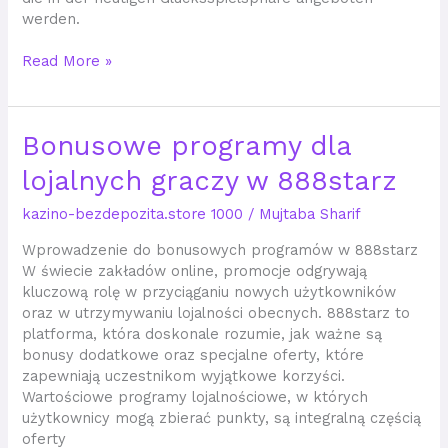
werden.
Read More »
Bonusowe
Bonusowe programy dla
programy
lojalnych graczy w 888starz
dla
lojalnych
kazino-bezdepozita.store 1000
/
Mujtaba Sharif
graczy
w
Wprowadzenie do bonusowych programów w 888starz
888starz
W świecie zakładów online, promocje odgrywają
kluczową rolę w przyciąganiu nowych użytkowników
oraz w utrzymywaniu lojalności obecnych. 888starz to
platforma, która doskonale rozumie, jak ważne są
bonusy dodatkowe oraz specjalne oferty, które
zapewniają uczestnikom wyjątkowe korzyści.
Wartościowe programy lojalnościowe, w których
użytkownicy mogą zbierać punkty, są integralną częścią
oferty