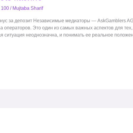
 100
/
Mujtaba Sharif
 бонус за депозит Независимые медиаторы — AskGamblers
 операторов. Это один из самых важных аспектов для тех,
ая ситуация неоднозначна, и понимать ее реальное положе