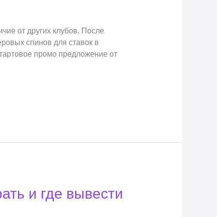
чие от других клубов. После
ровых спинов для ставок в
стартовое промо предложение от
ать и где вывести