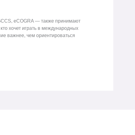
 AGCCS, eCOGRA — также принимают
 кто хочет играть в международных
ние важнее, чем ориентироваться