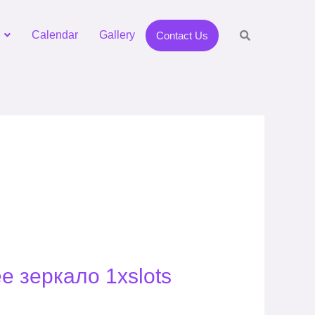
Calendar
Gallery
Contact Us
е зеркало 1xslots