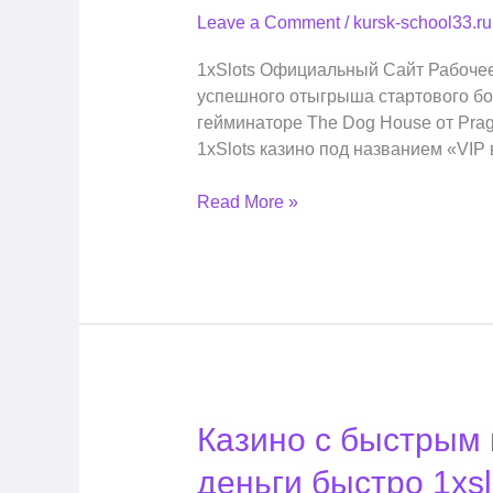
официальный
Leave a Comment
/
kursk-school33.ru
сайт,
рабочее
1xSlots Официальный Сайт Рабочее 
зеркало
успешного отыгрыша стартового бо
1xslots
гейминаторе The Dog House от Prag
официальный
1xSlots казино под названием «VIP 
сайт
Read More »
Казино
Казино с быстрым 
с
деньги быстро 1xsl
быстрым