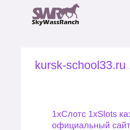
Skip
to
content
kursk-school33.ru
1xСлотс
1xСлотс 1xSlots к
1xSlots
официальный сай
казино