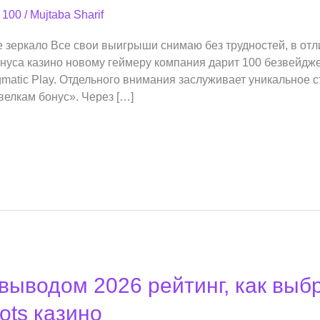
 100
/
Mujtaba Sharif
зеркало Все свои выигрыши снимаю без трудностей, в отли
нуса казино новому геймеру компания дарит 100 безвейдже
matic Play. Отдельного внимания заслуживает уникальное 
велкам бонус». Через […]
выводом 2026 рейтинг, как выбр
ots казино