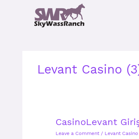
Skip
to
content
Levant Casino (3
CasinoLevant
CasinoLevant Giri
Giriş
Leave a Comment
/
Levant Casino 
Resmi