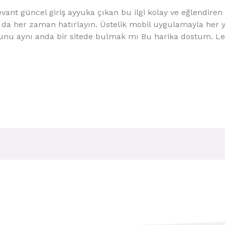
evant güncel giriş ayyuka çıkan bu ilgi kolay ve eğlendiren 
 her zaman hatırlayın. Üstelik mobil uygulamayla her yer
yunu aynı anda bir sitede bulmak mı Bu harika dostum. Le