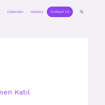
Calendar
Gallery
Contact Us
men Katıl