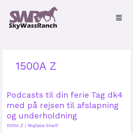
Skip
to
Menu
content
1500A Z
Podcasts
Podcasts til din ferie Tag dk4
til
med på rejsen til afslapning
din
ferie
og underholdning
Tag
dk4
1500A Z
/
Mujtaba Sharif
med