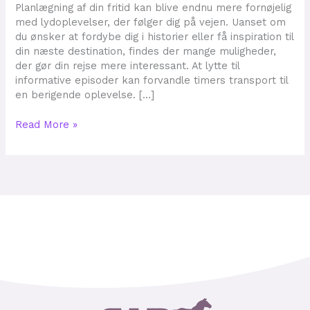
på
Planlægning af din fritid kan blive endnu mere fornøjelig
rejsen
med lydoplevelser, der følger dig på vejen. Uanset om
til
du ønsker at fordybe dig i historier eller få inspiration til
afslapning
din næste destination, findes der mange muligheder,
og
der gør din rejse mere interessant. At lytte til
underholdning
informative episoder kan forvandle timers transport til
en berigende oplevelse. […]
Read More »