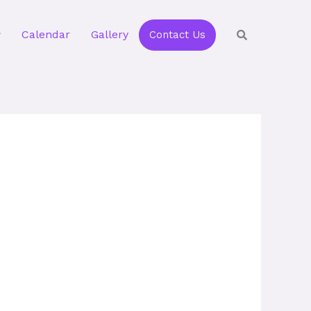
Calendar
Gallery
Contact Us