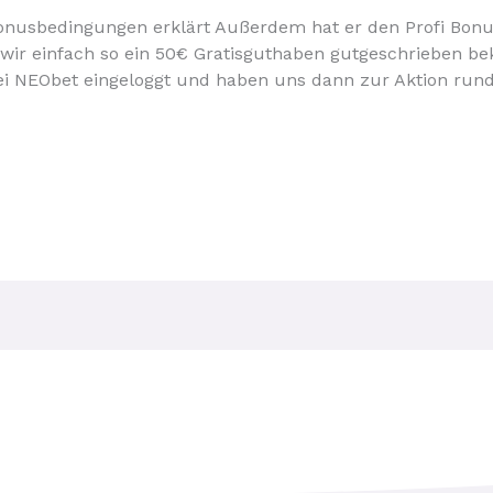
 Bonusbedingungen erklärt Außerdem hat er den Profi B
 wir einfach so ein 50€ Gratisguthaben gutgeschrieben 
ei NEObet eingeloggt und haben uns dann zur Aktion ru