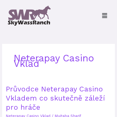
Skip
to
Menu
content
Neterapay Casino
Vklad
Průvodce
Průvodce Neterapay Casino
Neterapay
Vkladem co skutečně záleží
Casino
Vkladem
pro hráče
co
skutečně
Neterapay Casino Vklad
/
Mujtaba Sharif