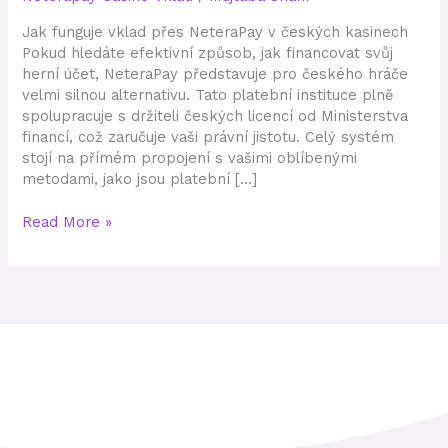
záleží
pro
Jak funguje vklad přes NeteraPay v českých kasinech
hráče
Pokud hledáte efektivní způsob, jak financovat svůj
herní účet, NeteraPay představuje pro českého hráče
velmi silnou alternativu. Tato platební instituce plně
spolupracuje s držiteli českých licencí od Ministerstva
financí, což zaručuje vaši právní jistotu. Celý systém
stojí na přímém propojení s vašimi oblíbenými
metodami, jako jsou platební […]
Read More »