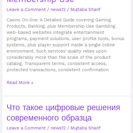
covering
Leave a Comment
/
news12
/
Mujtaba Sharif
Gaming
Products,
Casino On-line: A Detailed Guide covering Gaming
Banking,
Products, Banking, plus Membership Use Gambling
plus
web-based websites integrate entertainment
Membership
programs, payment solutions, user profile tools, bonus
Use
systems, plus player support inside a single online
environment. Such services’ quality relies upon
considerably more than the scale of the product
catalog. Transparent terms, consistent access,
protected transactions, consistent confirmation
Read More »
Что
Что такое цифровые решения
такое
современного образца
цифровые
решения
Leave a Comment
/
news12
/
Mujtaba Sharif
современного