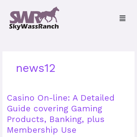
Skip
to
Menu
content
news12
Casino
Casino On-line: A Detailed
On-
Guide covering Gaming
line:
A
Products, Banking, plus
Detailed
Guide
Membership Use
covering