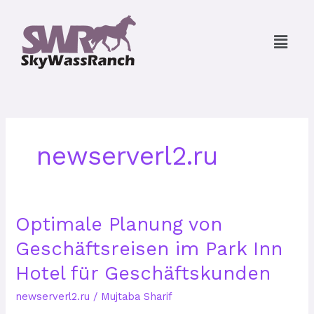
Skip
to
Menu
content
newserverl2.ru
Optimale
Optimale Planung von
Planung
Geschäftsreisen im Park Inn
von
Geschäftsreisen
Hotel für Geschäftskunden
im
Park
newserverl2.ru
/
Mujtaba Sharif
Inn