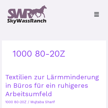
Skip
to
Menu
content
1000 80-20Z
Textilien
Textilien zur Lärmminderung
zur
in Büros für ein ruhigeres
Lärmminderung
in
Arbeitsumfeld
Büros
für
1000 80-20Z
/
Mujtaba Sharif
ein