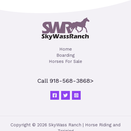
Home
Boarding
Horses For Sale
Call 918-568-3868>
Copyright © 2026 SkyWass Ranch | Horse Riding and
Training