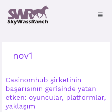
Skip
to
Menu
content
nov1
Casinomhub
Casinomhub şirketinin
şirketinin
başarısının gerisinde yatan
başarısının
gerisinde
etken: oyuncular, platformlar,
yatan
etken:
yaklaşım
oyuncular,