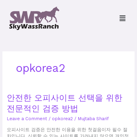
Skip
to
Menu
content
opkorea2
안
안전한 오피사이트 선택을 위한
전
전문적인 검증 방법
한
오
Leave a Comment
/
opkorea2
/
Mujtaba Sharif
피
사
오피사이트 검증은 안전한 이용을 위한 첫걸음이자 필수 절
이
차입니다. 신뢰할 수 있는 사이트를 가려내지 않으면 개인정