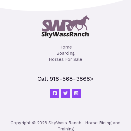
Home
Boarding
Horses For Sale
Call 918-568-3868>
Copyright © 2026 SkyWass Ranch | Horse Riding and
Training