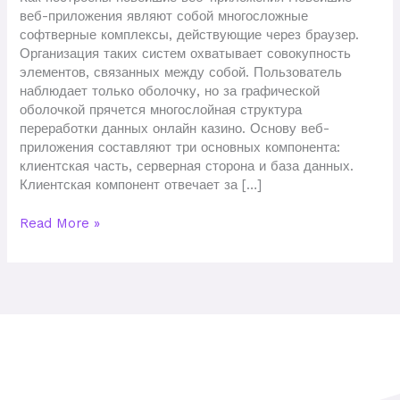
веб-приложения являют собой многосложные
софтверные комплексы, действующие через браузер.
Организация таких систем охватывает совокупность
элементов, связанных между собой. Пользователь
наблюдает только оболочку, но за графической
оболочкой прячется многослойная структура
переработки данных онлайн казино. Основу веб-
приложения составляют три основных компонента:
клиентская часть, серверная сторона и база данных.
Клиентская компонент отвечает за […]
Read More »