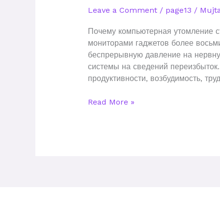
стала
Leave a Comment
/
page13
/
Mujta
новой
проявлением
Почему компьютерная утомление с
эмоционального
мониторами гаджетов более восьми
истощения
беспрерывную давление на нервную
системы на сведений переизбыток.
продуктивности, возбудимость, тру
Read More »