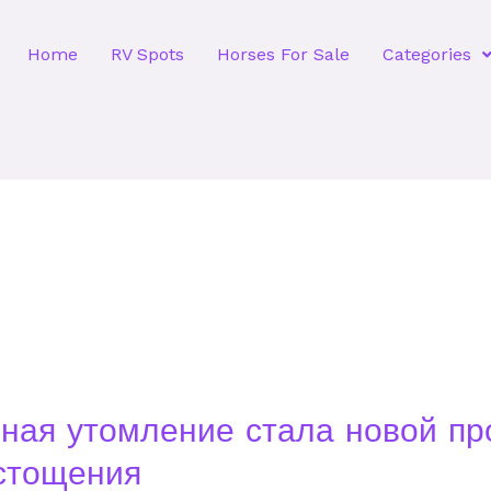
Home
RV Spots
Horses For Sale
Categories
ная утомление стала новой п
стощения