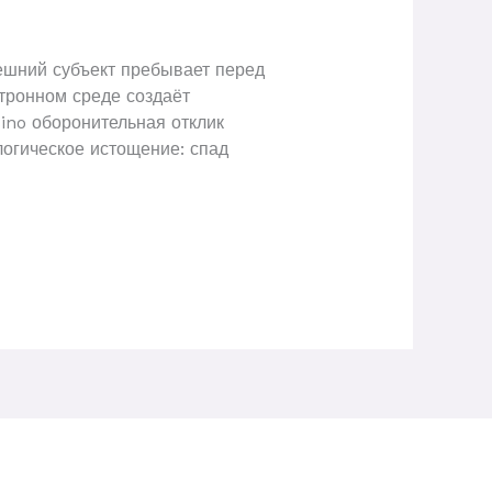
шний субъект пребывает перед
тронном среде создаёт
ino оборонительная отклик
огическое истощение: спад