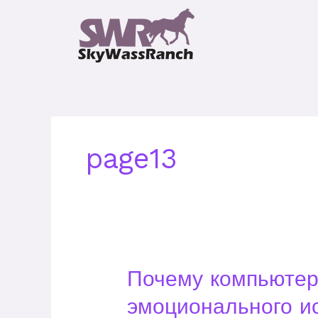
Skip
to
content
page13
Почему
Почему компьютер
компьютерная
эмоционального и
утомление