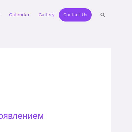
Calendar
Gallery
Contact Us
роявлением