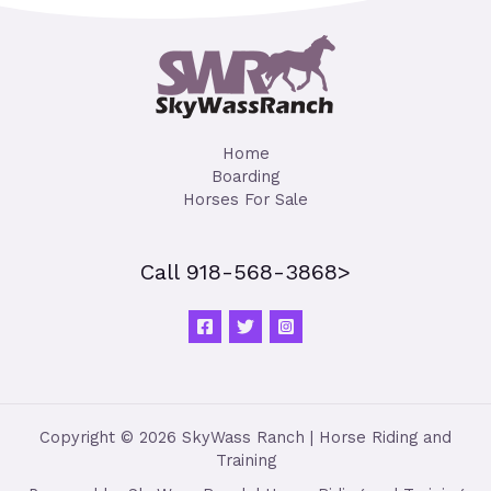
Home
Boarding
Horses For Sale
Call 918-568-3868>
Copyright © 2026 SkyWass Ranch | Horse Riding and
Training