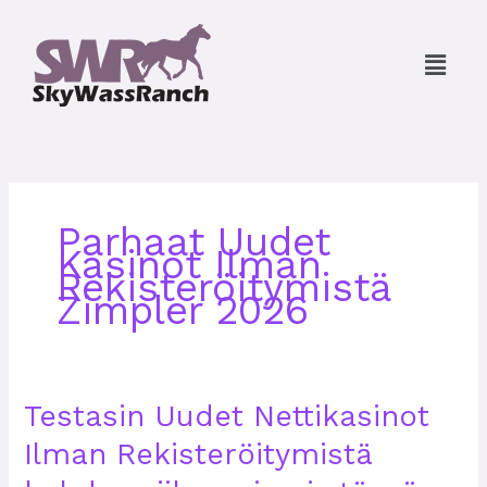
Skip
to
Menu
content
Parhaat Uudet
Kasinot Ilman
Rekisteröitymistä
Zimpler 2026
Testasin
Testasin Uudet Nettikasinot
Uudet
Ilman Rekisteröitymistä
Nettikasinot
Ilman