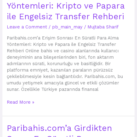
En
Yöntemleri: Kripto ve Papara
Süratli
Para
ile Engelsiz Transfer Rehberi
Alma
Leave a Comment
/
pb_main_may
/
Mujtaba Sharif
Yöntemleri:
Kripto
Paribahis.com’a Erişim Sonrası En Süratli Para Alma
ve
Yöntemleri: Kripto ve Papara ile Engelsiz Transfer
Papara
Rehberi Online bahis ve casino alanlarında kullanıcı
ile
deneyiminin ana bileşenlerinden biri, fon aktarım
Engelsiz
adımlarının sürati, korunurluğu ve basitliğidir. Bir
Transfer
platforma emniyet, kazanılan paraların pürüzsüz
Rehberi
çekilebilmesiyle kesin bağlantılıdır. Paribahis.com, bu
umudu yetişmek amacıyla güncel ve etkili çözümler
sunar. Özellikle Türkiye pazarında finansal
Read More »
Paribahis.com’a
Paribahis.com’a Girdikten
Girdikten