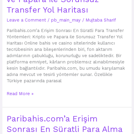
Transfer
Transfer Yol Haritası
Yöntemleri:
Kripto
Leave a Comment
/
pb_main_may
/
Mujtaba Sharif
ve
Papara
Paribahis.com’a Erişim Sonrası En Süratli Para Transfer
ile
Yöntemleri: Kripto ve Papara ile Sorunsuz Transfer Yol
Sorunsuz
Haritası Online bahis ve casino sitelerinde kullanıcı
Transfer
tecrübesinin ana bileşenlerinden biri, fon aktarım
Yol
adımlarının çabukluğu, korunurluğu ve sadeliktedir. Bir
Haritası
platforma emniyet, kârların problemsız alınabilmesiyle
kesin bağlantılıdır. Paribahis.com, bu umudu karşılamak
adına mevcut ve tesirli yöntemler sunar. Özellikle
Türkiye pazarında parasal
Read More »
Paribahis.com’a
Paribahis.com’a Erişim
Erişim
Sonrası En Süratli Para Alma
Sonrası