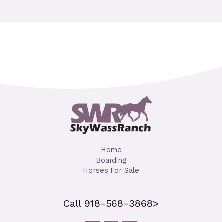
Home
Boarding
Horses For Sale
Call 918-568-3868>