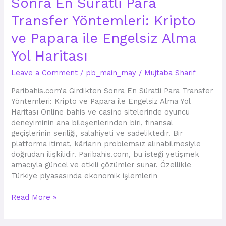
Sonra En Süratli Para
Sonra
En
Transfer Yöntemleri: Kripto
Süratli
Para
ve Papara ile Engelsiz Alma
Transfer
Yol Haritası
Yöntemleri:
Kripto
Leave a Comment
/
pb_main_may
/
Mujtaba Sharif
ve
Papara
Paribahis.com’a Girdikten Sonra En Süratli Para Transfer
ile
Yöntemleri: Kripto ve Papara ile Engelsiz Alma Yol
Engelsiz
Haritası Online bahis ve casino sitelerinde oyuncu
Alma
deneyiminin ana bileşenlerinden biri, finansal
Yol
geçişlerinin seriliği, salahiyeti ve sadeliktedir. Bir
Haritası
platforma itimat, kârların problemsız alınabilmesiyle
doğrudan ilişkilidir. Paribahis.com, bu isteği yetişmek
amacıyla güncel ve etkili çözümler sunar. Özellikle
Türkiye piyasasında ekonomik işlemlerin
Read More »