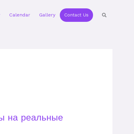
Calendar
Gallery
Contact Us
ы на реальные