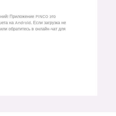
ений! Приложение PINCO это
та на Android. Если загрузка не
 или обратитесь в онлайн-чат для