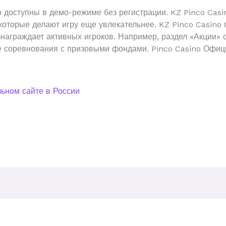
р доступны в демо-режиме без регистрации. KZ Pinco Cas
которые делают игру еще увлекательнее. KZ Pinco Casino
знаграждает активных игроков. Например, раздел «Акции» 
е соревнования с призовыми фондами. Pinco Casino Офиц
ьном сайте в России