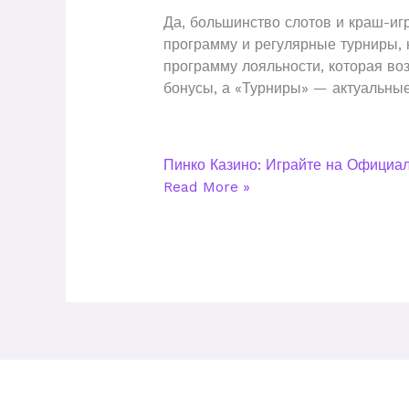
Да, большинство слотов и краш-иг
программу и регулярные турниры, 
программу лояльности, которая во
бонусы, а «Турниры» — актуальны
Пинко Казино: Играйте на Официал
Read More »