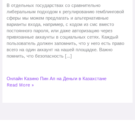
В отдельных государствах со сравнительно
либеральным подходом к регулированию гемблинговой
сферы мы можем предлагать и альтернативные
варианты входа, например, с кодом из смс вместо
постоянного пароля, или даже авторизацию через
привязанные аккаунты в социальных сетях. Каждый
пользователь должен запомнить, что у него есть право
всего на один аккаунт на нашей площадке. Важно
помнить, что безопасность […]
Онлайн Казино Пин Ап на Деньги в Казахстане
Read More »