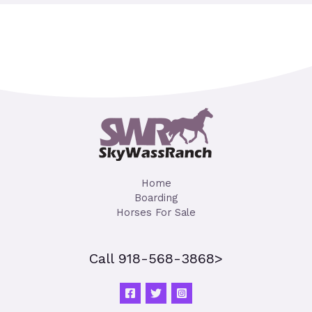
Home
Boarding
Horses For Sale
Call 918-568-3868>