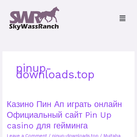
Skip
to
Menu
content
pinup-
downloads.top
Казино Пин Ап играть онлайн
Официальный сайт Pin Up
casino для гейминга
Leave a Comment
/
pinup-downloads.top
/
Mujtaba