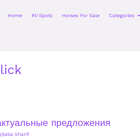
Home
RV Spots
Horses For Sale
Categories
lick
актуальные предложения
jtaba Sharif