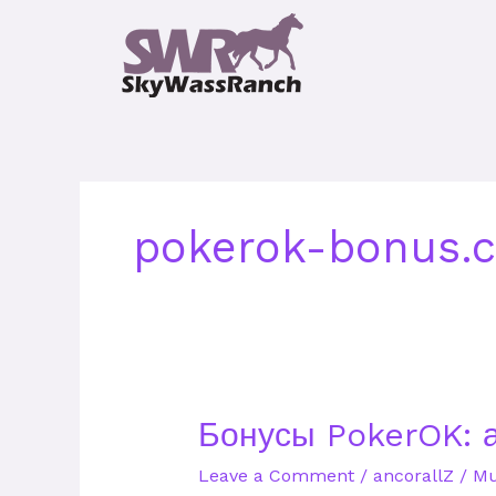
Skip
to
content
pokerok-bonus.c
Бонусы
Бонусы PokerOK: 
PokerOK:
Leave a Comment
/
ancorallZ
/
Mu
актуальные