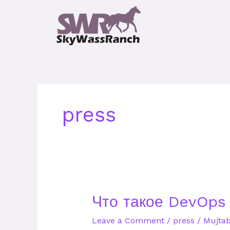
Skip
to
content
press
Что
Что такое DevOps
такое
Leave a Comment
/
press
/
Mujtab
DevOps