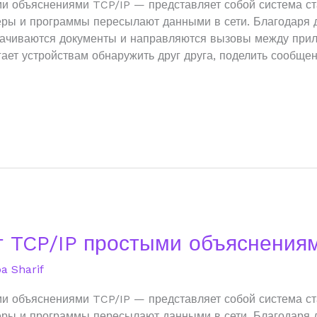
и объяснениями TCP/IP — представляет собой система ст
еры и программы пересылают данными в сети. Благодаря
качиваются документы и направляются вызовы между при
ает устройствам обнаружить друг друга, поделить сообщен
т TCP/IP простыми объяснения
a Sharif
и объяснениями TCP/IP — представляет собой система ст
еры и программы пересылают данными в сети. Благодаря