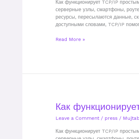
Как функционирует TCP/IP простым
объяснениями
серверные узлы, смартфоны, роут
ресурсы, пересылаются данные, с
доступными словами, TCP/IP помог
Read More »
Как
Как функционируе
функционирует
Leave a Comment
/
press
/
Mujtab
TCP/IP
простыми
Как функционирует TCP/IP простым
объяснениями
серверные узлы, смартфоны, роут