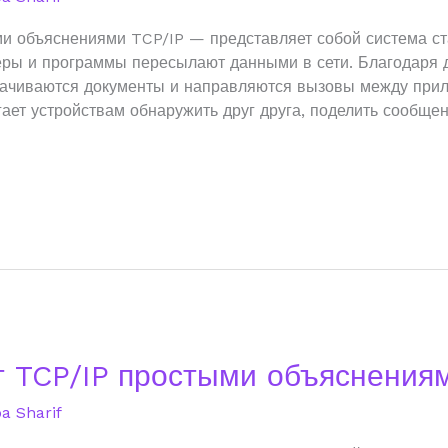
и объяснениями TCP/IP — представляет собой система ст
еры и программы пересылают данными в сети. Благодаря
качиваются документы и направляются вызовы между при
ает устройствам обнаружить друг друга, поделить сообщен
т TCP/IP простыми объяснения
a Sharif