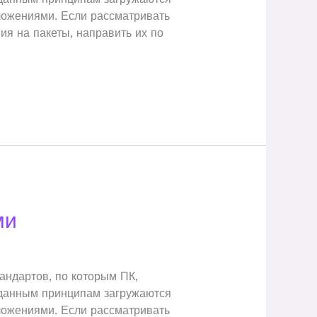
ложениями. Если рассматривать
ия на пакеты, направить их по
ми
андартов, по которым ПК,
 данным принципам загружаются
ложениями. Если рассматривать