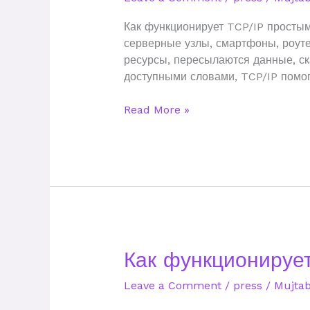
простыми
Как функционирует TCP/IP простым
объяснениями
серверные узлы, смартфоны, роут
ресурсы, пересылаются данные, с
доступными словами, TCP/IP помог
Read More »
Как
Как функционируе
функционирует
Leave a Comment
/
press
/
Mujtab
TCP/IP
простыми