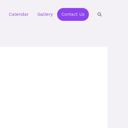
Calendar
Gallery
Contact Us