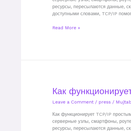
ресурсы, пересылаются данные, с
доступными словами, TCP/IP помог
Read More »
Как
Как функционируе
функционирует
Leave a Comment
/
press
/
Mujtab
TCP/IP
простыми
Как функционирует TCP/IP простым
объяснениями
серверные узлы, смартфоны, роут
ресурсы, пересылаются данные, с