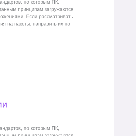
андартов, по которым ПК,
 данным принципам загружаются
ложениями. Если рассматривать
ия на пакеты, направить их по
ми
андартов, по которым ПК,
 данным принципам загружаются