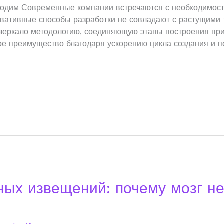
ходим Современные компании встречаются с необходимост
рвативные способы разработки не совладают с растущими
 зеркало методологию, соединяющую этапы построения пр
е преимущество благодаря ускорению цикла создания и п
ных извещений: почему мозг н
я