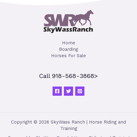
Home
Boarding
Horses For Sale
Call 918-568-3868>
Copyright © 2026 SkyWass Ranch | Horse Riding and
Training