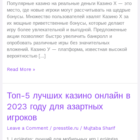
для
Популярные казино на реальные деньги Казино Х — это
игры
место, где новые игроки могут рассчитывать на щедрые
бонусы. Множество пользователей хвалят Казино Х за
их мощные приветственные бонусы, которые делают
игру более увлекательной и выгодной. Предложенные
акции позволяют быстро увеличить банкролл и
опробовать различные игры без значительных
вложений. Казино У — платформа, известная высокой
вероятностью […]
Read More »
Топ-5
Топ-5 лучших казино онлайн в
лучших
2023 году для азартных
казино
онлайн
игроков
в
2023
Leave a Comment
/
presstile.ru
/
Mujtaba Sharif
году
для
1. LeoVegas: лучший для мобильных игр LeoVegas